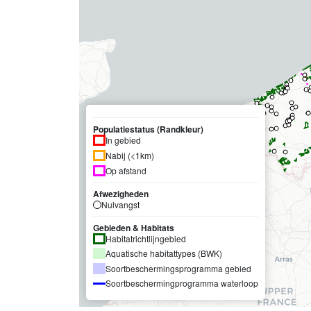
Populatiestatus (Randkleur)
In gebied
Nabij (<1km)
Op afstand
Afwezigheden
Nulvangst
Gebieden & Habitats
Habitatrichtlijngebied
Aquatische habitattypes (BWK)
Soortbeschermingsprogramma gebied
Soortbeschermingprogramma waterloop