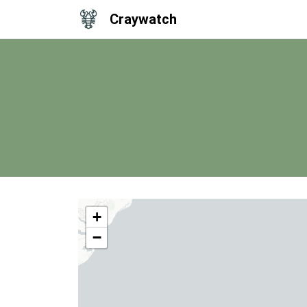
Craywatch
+
−