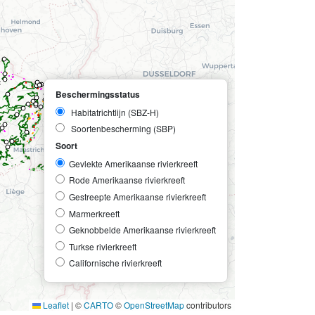
Beschermingsstatus
Habitatrichtlijn (SBZ-H)
Soortenbescherming (SBP)
Soort
Gevlekte Amerikaanse rivierkreeft
Rode Amerikaanse rivierkreeft
Gestreepte Amerikaanse rivierkreeft
Marmerkreeft
Geknobbelde Amerikaanse rivierkreeft
Turkse rivierkreeft
Californische rivierkreeft
Leaflet
|
©
CARTO
©
OpenStreetMap
contributors